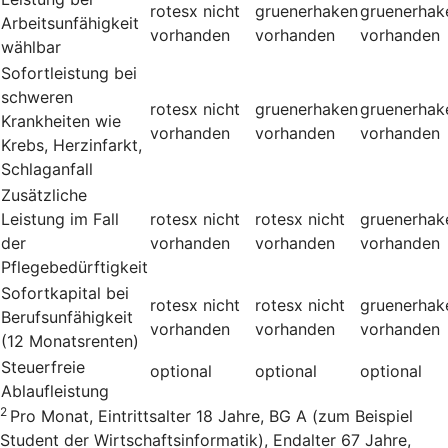
rotesx
nicht
gruenerhaken
gruenerhak
Arbeitsunfähigkeit
vorhanden
vorhanden
vorhanden
wählbar
Sofortleistung bei
schweren
rotesx
nicht
gruenerhaken
gruenerhak
Krankheiten wie
vorhanden
vorhanden
vorhanden
Krebs, Herzinfarkt,
Schlaganfall
Zusätzliche
Leistung im Fall
rotesx
nicht
rotesx
nicht
gruenerhak
der
vorhanden
vorhanden
vorhanden
Pflegebedürftigkeit
Sofortkapital bei
rotesx
nicht
rotesx
nicht
gruenerhak
Berufsunfähigkeit
vorhanden
vorhanden
vorhanden
(12 Monatsrenten)
Steuerfreie
optional
optional
optional
Ablaufleistung
2
Pro Monat, Eintrittsalter 18 Jahre, BG A (zum Beispiel
Student der Wirtschaftsinformatik), Endalter 67 Jahre,