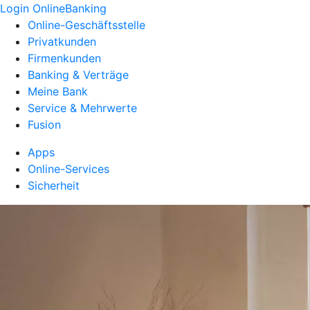
Login OnlineBanking
Online-Geschäftsstelle
Privatkunden
Firmenkunden
Banking & Verträge
Meine Bank
Service & Mehrwerte
Fusion
Apps
Online-Services
Sicherheit