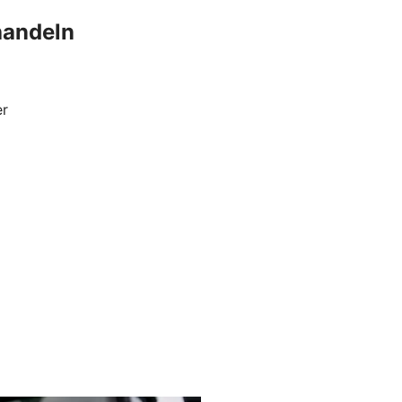
handeln
er