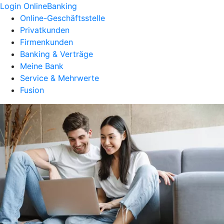
Login OnlineBanking
Online-Geschäftsstelle
Privatkunden
Firmenkunden
Banking & Verträge
Meine Bank
Service & Mehrwerte
Fusion