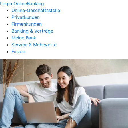
Login OnlineBanking
Online-Geschäftsstelle
Privatkunden
Firmenkunden
Banking & Verträge
Meine Bank
Service & Mehrwerte
Fusion