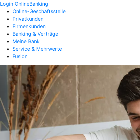
Login OnlineBanking
Online-Geschäftsstelle
Privatkunden
Firmenkunden
Banking & Verträge
Meine Bank
Service & Mehrwerte
Fusion