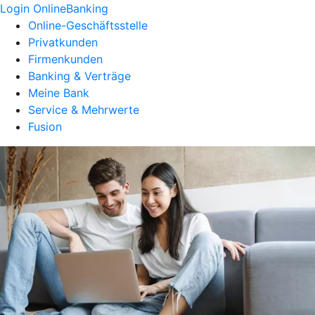
Login OnlineBanking
Online-Geschäftsstelle
Privatkunden
Firmenkunden
Banking & Verträge
Meine Bank
Service & Mehrwerte
Fusion