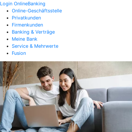
Login OnlineBanking
Online-Geschäftsstelle
Privatkunden
Firmenkunden
Banking & Verträge
Meine Bank
Service & Mehrwerte
Fusion