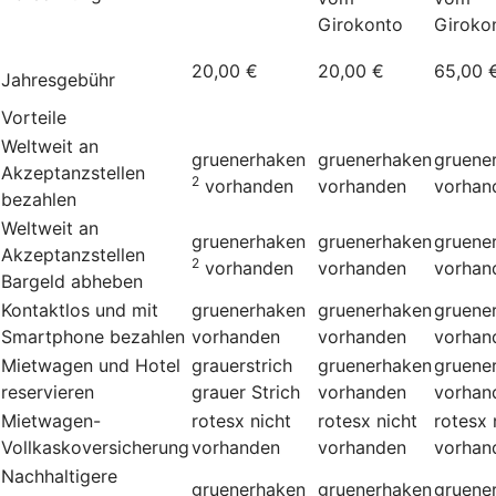
Girokonto
Giroko
20,00 €
20,00 €
65,00
Jahresgebühr
Vorteile
Weltweit an
gruenerhaken
gruenerhaken
gruene
Akzeptanzstellen
2
vorhanden
vorhanden
vorhan
bezahlen
Weltweit an
gruenerhaken
gruenerhaken
gruene
Akzeptanzstellen
2
vorhanden
vorhanden
vorhan
Bargeld abheben
Kontaktlos und mit
gruenerhaken
gruenerhaken
gruene
Smartphone bezahlen
vorhanden
vorhanden
vorhan
Mietwagen und Hotel
grauerstrich
gruenerhaken
gruene
reservieren
grauer Strich
vorhanden
vorhan
Mietwagen-
rotesx
nicht
rotesx
nicht
rotesx
Vollkaskoversicherung
vorhanden
vorhanden
vorhan
Nachhaltigere
gruenerhaken
gruenerhaken
gruene