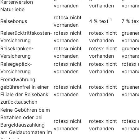
Kartenversion
vorhanden
vorhanden
vorhan
Naturliebe
rotesx
nicht
1
Reisebonus
4 %
text
7 %
tex
vorhanden
Reiserücktrittskosten-
rotesx
nicht
rotesx
nicht
gruene
Versicherung
vorhanden
vorhanden
vorhan
Reisekranken-
rotesx
nicht
rotesx
nicht
gruene
Versicherung
vorhanden
vorhanden
vorhan
Reisegepäck-
rotesx
nicht
rotesx
nicht
rotesx
Versicherung
vorhanden
vorhanden
vorhan
Fremdwährung
gebührenfrei in einer
rotesx
nicht
rotesx
nicht
gruene
Filiale der Reisebank
vorhanden
vorhanden
vorhan
zurücktauschen
Keine Gebühren beim
Bezahlen oder bei
rotesx
nicht
rotesx
nicht
rotesx
Bargeldauszahlung
vorhanden
vorhanden
vorhan
am Geldautomaten im