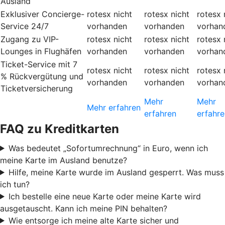
Ausland
Exklusiver Concierge-
rotesx
nicht
rotesx
nicht
rotesx
Service 24/7
vorhanden
vorhanden
vorhan
Zugang zu VIP-
rotesx
nicht
rotesx
nicht
rotesx
Lounges in Flughäfen
vorhanden
vorhanden
vorhan
Ticket-Service mit 7
rotesx
nicht
rotesx
nicht
rotesx
% Rückvergütung und
vorhanden
vorhanden
vorhan
Ticketversicherung
Mehr
Mehr
Mehr erfahren
erfahren
erfahre
FAQ zu Kreditkarten
Was bedeutet „Sofortumrechnung“ in Euro, wenn ich
meine Karte im Ausland benutze?
Hilfe, meine Karte wurde im Ausland gesperrt. Was muss
ich tun?
Ich bestelle eine neue Karte oder meine Karte wird
ausgetauscht. Kann ich meine PIN behalten?
Wie entsorge ich meine alte Karte sicher und