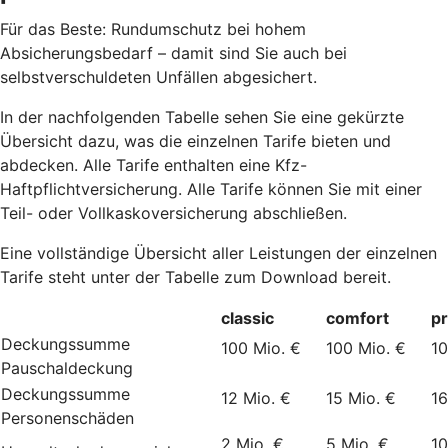
Für das Beste: Rundumschutz bei hohem
Absicherungsbedarf – damit sind Sie auch bei
selbstverschuldeten Unfällen abgesichert.
In der nachfolgenden Tabelle sehen Sie eine gekürzte
Übersicht dazu, was die einzelnen Tarife bieten und
abdecken. Alle Tarife enthalten eine Kfz-
Haftpflichtversicherung. Alle Tarife können Sie mit einer
Teil- oder Vollkaskoversicherung abschließen.
Eine vollständige Übersicht aller Leistungen der einzelnen
Tarife steht unter der Tabelle zum Download bereit.
classic
comfort
p
Deckungssumme
100 Mio. €
100 Mio. €
10
Pauschaldeckung
Deckungssumme
12 Mio. €
15 Mio. €
16
Personenschäden
2 Mio. €
5 Mio. €
10