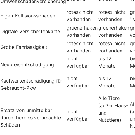
Umweltschadenversicherung
rotesx
nicht
rotesx
nicht
g
Eigen-Kollisionsschäden
1
vorhanden
vorhanden
gruenerhaken
gruenerhaken
g
Digitale Versichertenkarte
vorhanden
vorhanden
v
rotesx
nicht
rotesx
nicht
g
Grobe Fahrlässigkeit
vorhanden
vorhanden
v
nicht
bis 12
bi
Neupreisentschädigung
verfügbar
Monate
M
nicht
bis 12
bi
Kauf­wert­entschädi­gung für
verfügbar
Monate
M
Gebraucht-Pkw
Alle Tiere
Al
(außer Haus-
Ersatz von unmittelbar
nicht
(a
und
durch Tierbiss verur­sachte
verfügbar
u
Nutztiere)
Schäden
Nu